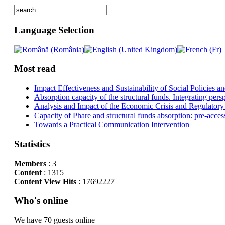
Language Selection
Most read
Impact Effectiveness and Sustainability of Social Policies
Absorption capacity of the structural funds. Integrating pers
Analysis and Impact of the Economic Crisis and Regulatory
Capacity of Phare and structural funds absorption: pre-acces
Towards a Practical Communication Intervention
Statistics
Members
: 3
Content
: 1315
Content View Hits
: 17692227
Who's online
We have 70 guests online