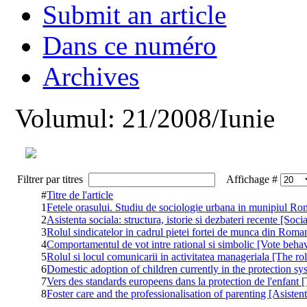
Submit an article
Dans ce numéro
Archives
Volumul: 21/2008/Iunie
Filtrer par titres
Affichage #
#
Titre de l'article
1
Fetele orasului. Studiu de sociologie urbana in munipiul R
2
Asistenta sociala: structura, istorie si dezbateri recente [Soc
3
Rolul sindicatelor in cadrul pietei fortei de munca din Roman
4
Comportamentul de vot intre rational si simbolic [Vote beha
5
Rolul si locul comunicarii in activitatea manageriala [The 
6
Domestic adoption of children currently in the protection sys
7
Vers des standards europeens dans la protection de l'enfant 
8
Foster care and the professionalisation of parenting [Asistenta