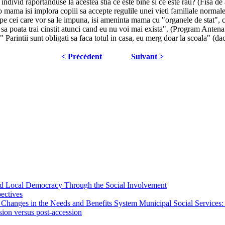
are individ raportanduse la acestea stia ce este bine si ce este rau? (Fisa
 mama isi implora copiii sa accepte regulile unei vieti familiale norma
i, pe cei care vor sa le impuna, isi ameninta mama cu "organele de stat",
re, sa poata trai cinstit atunci cand eu nu voi mai exista". (Program Ante
 Parintii sunt obligati sa faca totul in casa, eu merg doar la scoala" (d
< Précédent
Suivant >
 and Local Democracy Through the Social Involvement
pectives
 Changes in the Needs and Benefits System Municipal Social Services:
sion versus post-accession