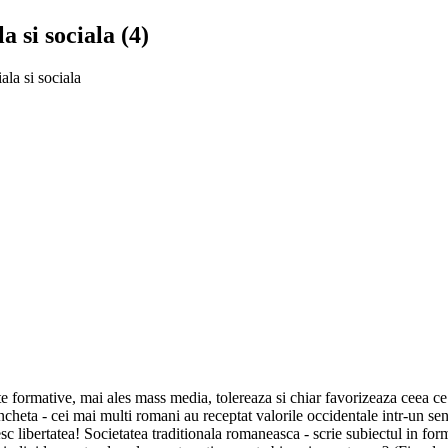
a si sociala (4)
ala si sociala
 formative, mai ales mass media, tolereaza si chiar favorizeaza ceea ce
ancheta - cei mai multi romani au receptat valorile occidentale intr-un s
c libertatea! Societatea traditionala romaneasca - scrie subiectul in formu