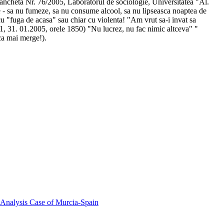
 de ancheta Nr. 76/2005, Laboratorul de sociologie, Universitatea "Al.
le - sa nu fumeze, sa nu consume alcool, sa nu lipseasca noaptea de
 cu "fuga de acasa" sau chiar cu violenta! "Am vrut sa-i invat sa
na1, 31. 01.2005, orele 1850) "Nu lucrez, nu fac nimic altceva" "
aca mai merge!).
 Analysis Case of Murcia-Spain