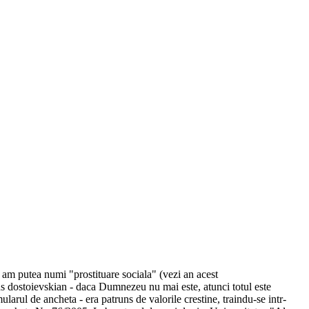
 am putea numi "prostituare sociala" (vezi an acest
ens dostoievskian - daca Dumnezeu nu mai este, atunci totul este
larul de ancheta - era patruns de valorile crestine, traindu-se intr-