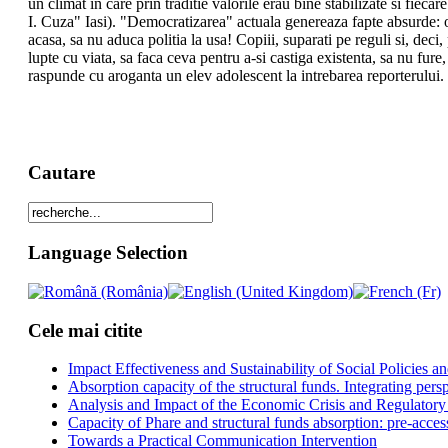
un climat in care prin traditie valorile erau bine stabilizate si fiec
I. Cuza" Iasi). "Democratizarea" actuala genereaza fapte absurde: o
acasa, sa nu aduca politia la usa! Copiii, suparati pe reguli si, dec
lupte cu viata, sa faca ceva pentru a-si castiga existenta, sa nu fu
raspunde cu aroganta un elev adolescent la intrebarea reporterului. "
Cautare
Language Selection
Cele mai citite
Impact Effectiveness and Sustainability of Social Policies
Absorption capacity of the structural funds. Integrating pers
Analysis and Impact of the Economic Crisis and Regulatory
Capacity of Phare and structural funds absorption: pre-acces
Towards a Practical Communication Intervention