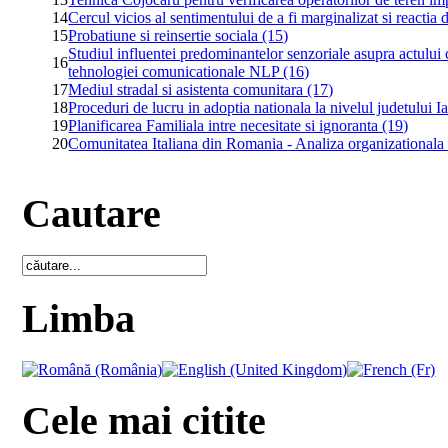
14
Cercul vicios al sentimentului de a fi marginalizat si reactia 
15
Probatiune si reinsertie sociala (15)
Studiul influentei predominantelor senzoriale asupra actului 
16
tehnologiei comunicationale NLP (16)
17
Mediul stradal si asistenta comunitara (17)
18
Proceduri de lucru in adoptia nationala la nivelul judetului Ia
19
Planificarea Familiala intre necesitate si ignoranta (19)
20
Comunitatea Italiana din Romania - Analiza organizationala 
Cautare
Limba
Cele mai citite