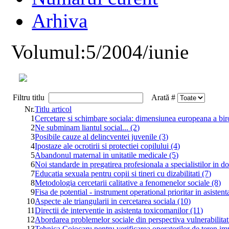
Arhiva
Volumul:5/2004/iunie
Filtru titlu
Arată #
Nr.
Titlu articol
1
Cercetare si schimbare sociala: dimensiunea europeana a bir
2
Ne subminam liantul social... (2)
3
Posibile cauze al delincventei juvenile (3)
4
Ipostaze ale ocrotirii si protectiei copilului (4)
5
Abandonul maternal in unitatile medicale (5)
6
Noi standarde in pregatirea profesionala a specialistilor in d
7
Educatia sexuala pentru copii si tineri cu dizabilitati (7)
8
Metodologia cercetarii calitative a fenomenelor sociale (8)
9
Fisa de potential - instrument operational prioritar in asistent
10
Aspecte ale triangularii in cercetarea sociala (10)
11
Directii de interventie in asistenta toxicomanilor (11)
12
Abordarea problemelor sociale din perspectiva vulnerabilitati
13
Tehnica Cojocaru pentru verificarea operatorilor de teren imp