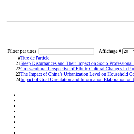
Filtrer par titres
Affichage #
#
Titre de l'article
21
Sleep Disturbances and Their Impact on Socio-Professional 
22
Cross-cultural Perspective of Ethnic Cultural Changes in P
23
The Impact of China’s Urbanization Level on Household 
24
Impact of Goal Orientation and Information Elaboration on 