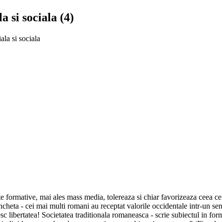
a si sociala (4)
ala si sociala
 formative, mai ales mass media, tolereaza si chiar favorizeaza ceea ce
ancheta - cei mai multi romani au receptat valorile occidentale intr-un s
c libertatea! Societatea traditionala romaneasca - scrie subiectul in formu