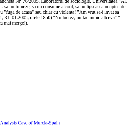
 de ancheta Nr. 76/2005, Laboratorul de sociologie, Universitatea "Al.
le - sa nu fumeze, sa nu consume alcool, sa nu lipseasca noaptea de
 cu "fuga de acasa" sau chiar cu violenta! "Am vrut sa-i invat sa
na1, 31. 01.2005, orele 1850) "Nu lucrez, nu fac nimic altceva" "
aca mai merge!).
 Analysis Case of Murcia-Spain