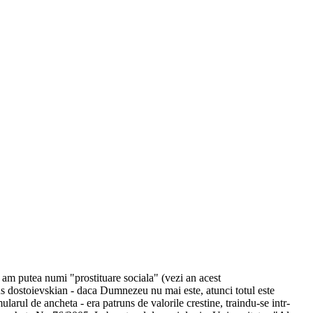
 am putea numi "prostituare sociala" (vezi an acest
ens dostoievskian - daca Dumnezeu nu mai este, atunci totul este
larul de ancheta - era patruns de valorile crestine, traindu-se intr-