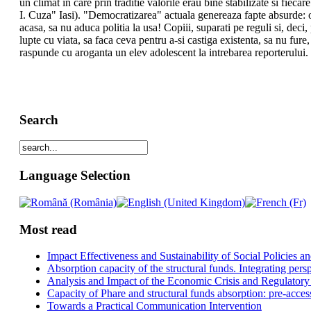
un climat in care prin traditie valorile erau bine stabilizate si fiec
I. Cuza" Iasi). "Democratizarea" actuala genereaza fapte absurde: o
acasa, sa nu aduca politia la usa! Copiii, suparati pe reguli si, dec
lupte cu viata, sa faca ceva pentru a-si castiga existenta, sa nu fu
raspunde cu aroganta un elev adolescent la intrebarea reporterului. "
Search
Language Selection
Most read
Impact Effectiveness and Sustainability of Social Policies
Absorption capacity of the structural funds. Integrating pers
Analysis and Impact of the Economic Crisis and Regulatory
Capacity of Phare and structural funds absorption: pre-acces
Towards a Practical Communication Intervention