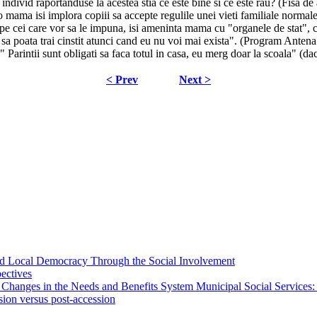
are individ raportanduse la acestea stia ce este bine si ce este rau? (Fisa
 mama isi implora copiii sa accepte regulile unei vieti familiale norma
i, pe cei care vor sa le impuna, isi ameninta mama cu "organele de stat",
re, sa poata trai cinstit atunci cand eu nu voi mai exista". (Program Ante
 Parintii sunt obligati sa faca totul in casa, eu merg doar la scoala" (d
< Prev
Next >
 and Local Democracy Through the Social Involvement
pectives
 Changes in the Needs and Benefits System Municipal Social Services:
sion versus post-accession