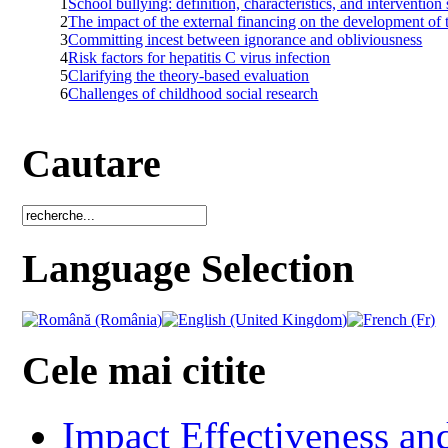
1
School bullying: definition, characteristics, and intervention 
2
The impact of the external financing on the development of 
3
Committing incest between ignorance and obliviousness
4
Risk factors for hepatitis C virus infection
5
Clarifying the theory-based evaluation
6
Challenges of childhood social research
Cautare
Language Selection
Cele mai citite
Impact Effectiveness and