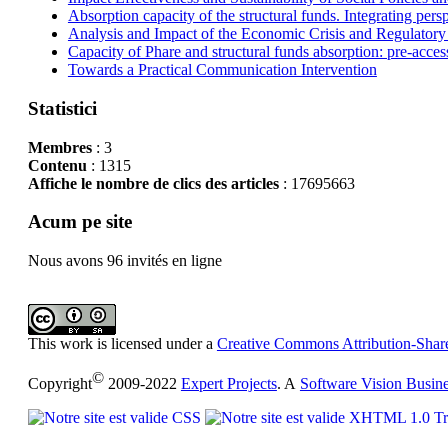
Absorption capacity of the structural funds. Integrating pers
Analysis and Impact of the Economic Crisis and Regulatory
Capacity of Phare and structural funds absorption: pre-acces
Towards a Practical Communication Intervention
Statistici
Membres
: 3
Contenu
: 1315
Affiche le nombre de clics des articles
: 17695663
Acum pe site
Nous avons 96 invités en ligne
This work is licensed under a
Creative Commons Attribution-Share
©
Copyright
2009-2022
Expert Projects
. A
Software Vision Busin