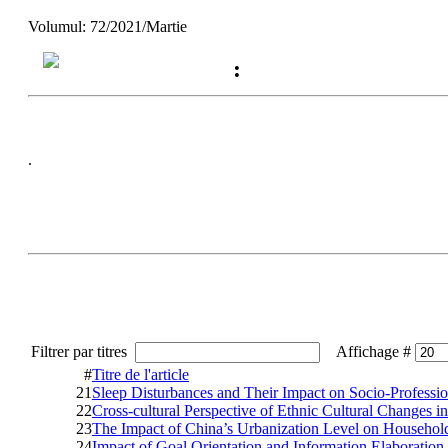
Volumul: 72/2021/Martie
:
.
Filtrer par titres
Affichage #
#
Titre de l'article
21
Sleep Disturbances and Their Impact on Socio-Professio
22
Cross-cultural Perspective of Ethnic Cultural Changes 
23
The Impact of China’s Urbanization Level on Househo
24
Impact of Goal Orientation and Information Elaboration