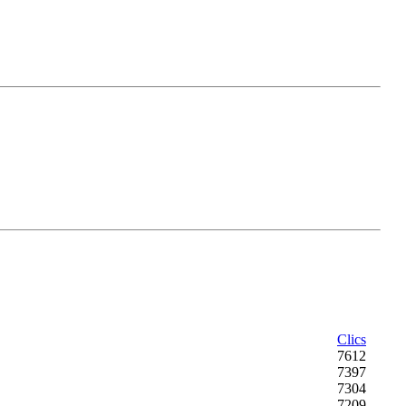
Clics
7612
7397
7304
7209