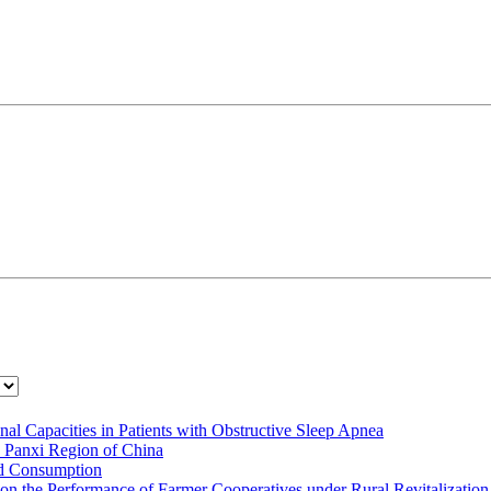
nal Capacities in Patients with Obstructive Sleep Apnea
in Panxi Region of China
ld Consumption
 on the Performance of Farmer Cooperatives under Rural Revitalization