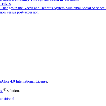
pectives
 Changes in the Needs and Benefits System Municipal Social Services:
sion versus post-accession
Alike 4.0 International License
.
®
ess
solution.