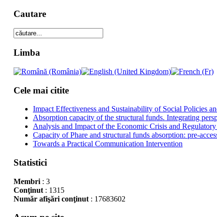
Cautare
Limba
Cele mai citite
Impact Effectiveness and Sustainability of Social Policies
Absorption capacity of the structural funds. Integrating pers
Analysis and Impact of the Economic Crisis and Regulatory
Capacity of Phare and structural funds absorption: pre-acces
Towards a Practical Communication Intervention
Statistici
Membri
: 3
Conţinut
: 1315
Număr afişări conţinut
: 17683602