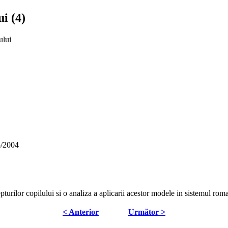
ui (4)
ului
5/2004
epturilor copilului si o analiza a aplicarii acestor modele in sistemul rom
< Anterior
Următor >