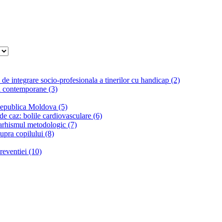
l de integrare socio-profesionala a tinerilor cu handicap (2)
ii contemporane (3)
 Republica Moldova (5)
 de caz: bolile cardiovasculare (6)
narhismul metodologic (7)
supra copilului (8)
preventiei (10)