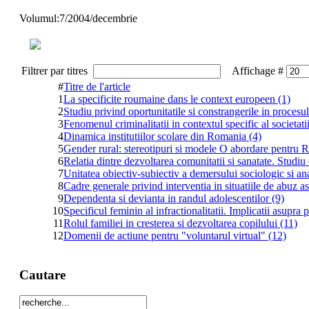
Volumul:7/2004/decembrie
Filtrer par titres
Affichage #
#
Titre de l'article
1
La specificite roumaine dans le context europeen (1)
2
Studiu privind oportunitatile si constrangerile in procesu
3
Fenomenul criminalitatii in contextul specific al societat
4
Dinamica institutiilor scolare din Romania (4)
5
Gender rural: stereotipuri si modele O abordare pentru
6
Relatia dintre dezvoltarea comunitatii si sanatate. Studiu
7
Unitatea obiectiv-subiectiv a demersului sociologic si a
8
Cadre generale privind interventia in situatiile de abuz a
9
Dependenta si devianta in randul adolescentilor (9)
10
Specificul feminin al infractionalitatii. Implicatii asupra 
11
Rolul familiei in cresterea si dezvoltarea copilului (11)
12
Domenii de actiune pentru "voluntarul virtual" (12)
Cautare