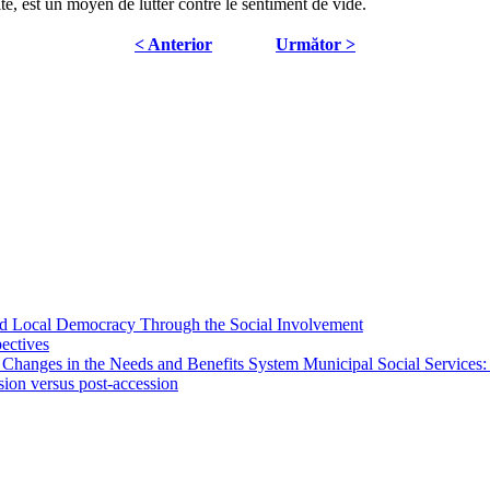
é, est un moyen de lutter contre le sentiment de vide.
< Anterior
Următor >
 and Local Democracy Through the Social Involvement
pectives
 Changes in the Needs and Benefits System Municipal Social Services:
sion versus post-accession