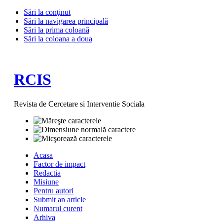
Sări la conţinut
Sări la navigarea principală
Sări la prima coloană
Sări la coloana a doua
RCIS
Revista de Cercetare si Interventie Sociala
Acasa
Factor de impact
Redactia
Misiune
Pentru autori
Submit an article
Numarul curent
Arhiva