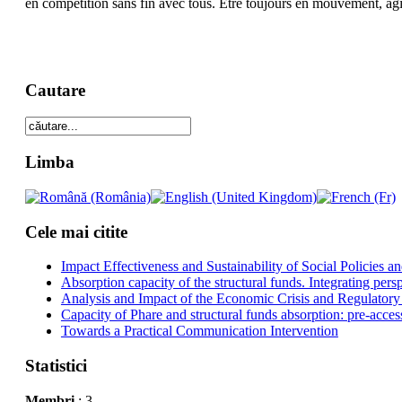
en competition sans fin avec tous. Etre toujours en mouvement, agit
Cautare
Limba
Cele mai citite
Impact Effectiveness and Sustainability of Social Policies
Absorption capacity of the structural funds. Integrating pers
Analysis and Impact of the Economic Crisis and Regulatory
Capacity of Phare and structural funds absorption: pre-acces
Towards a Practical Communication Intervention
Statistici
Membri
: 3