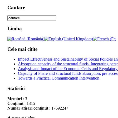
Cautare
Limba
Cele mai citite
Impact Effectiveness and Sustainability of Social Policies
Absorption capacity of the structural funds. Integrating pers
Analysis and Impact of the Economic Crisis and Regulatory
Capacity of Phare and structural funds absorption: pre-acces
Towards a Practical Communication Intervention
Statistici
Membri
: 3
Conţinut
: 1315
Număr afişări conţinut
: 17692247