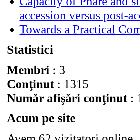
Capacity of Phare and st
accession versus post-ac
Towards a Practical Co
Statistici
Membri
: 3
Conţinut
: 1315
Număr afişări conţinut
: 
Acum pe site
Avem 62 vizitatori online