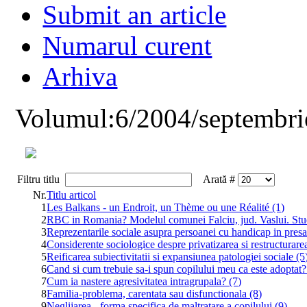
Submit an article
Numarul curent
Arhiva
Volumul:6/2004/septembri
Filtru titlu
Arată #
Nr.
Titlu articol
1
Les Balkans - un Endroit, un Thème ou une Réalité (1)
2
RBC in Romania? Modelul comunei Falciu, jud. Vaslui. Stud
3
Reprezentarile sociale asupra persoanei cu handicap in presa
4
Considerente sociologice despre privatizarea si restructur
5
Reificarea subiectivitatii si expansiunea patologiei sociale (5
6
Cand si cum trebuie sa-i spun copilului meu ca este adoptat?
7
Cum ia nastere agresivitatea intragrupala? (7)
8
Familia-problema, carentata sau disfunctionala (8)
9
Neglijarea - forma specifica de maltratare a copilului (9)