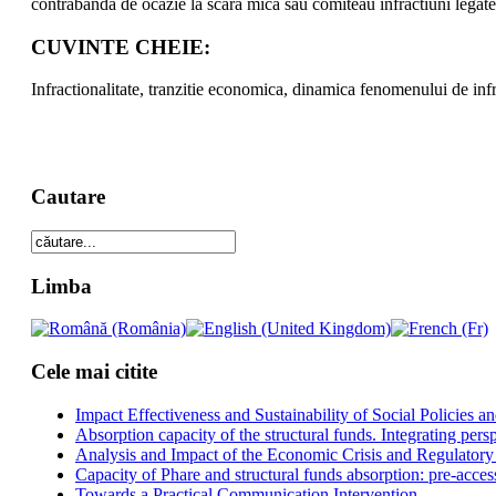
contrabanda de ocazie la scara mica sau comiteau infractiuni legate 
CUVINTE CHEIE:
Infractionalitate, tranzitie economica, dinamica fenomenului de infr
Cautare
Limba
Cele mai citite
Impact Effectiveness and Sustainability of Social Policies
Absorption capacity of the structural funds. Integrating pers
Analysis and Impact of the Economic Crisis and Regulatory
Capacity of Phare and structural funds absorption: pre-acces
Towards a Practical Communication Intervention