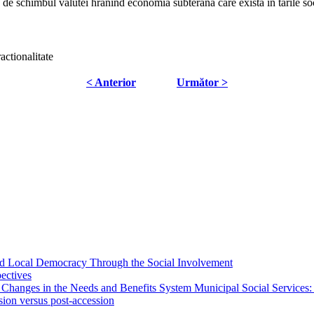
de schimbul valutei hranind economia subterana care exista in tarile soc
actionalitate
< Anterior
Următor >
 and Local Democracy Through the Social Involvement
pectives
 Changes in the Needs and Benefits System Municipal Social Services:
sion versus post-accession