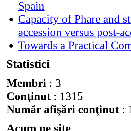
Spain
Capacity of Phare and st
accession versus post-ac
Towards a Practical Co
Statistici
Membri
: 3
Conţinut
: 1315
Număr afişări conţinut
: 
Acum pe site