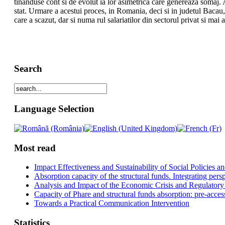
tinanduse cont si de evolut ia lor asimetrica care genereaza somaj. 
stat. Urmare a acestui proces, in Romania, deci si in judetul Bacau, 
care a scazut, dar si numa rul salariatilor din sectorul privat si mai
Search
Language Selection
Most read
Impact Effectiveness and Sustainability of Social Policies
Absorption capacity of the structural funds. Integrating pers
Analysis and Impact of the Economic Crisis and Regulatory
Capacity of Phare and structural funds absorption: pre-acces
Towards a Practical Communication Intervention
Statistics