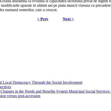
Aceasta inseamna ca evolutia sI capacitatea sectorului privat de inghiti 
modificarile aparute in ultimii ani pe piata muncii vizeaza cu precadere nu
 ales numarul somerilor, care a crescut.
< Prev
Next >
 and Local Democracy Through the Social Involvement
pectives
 Changes in the Needs and Benefits System Municipal Social Services:
sion versus post-accession