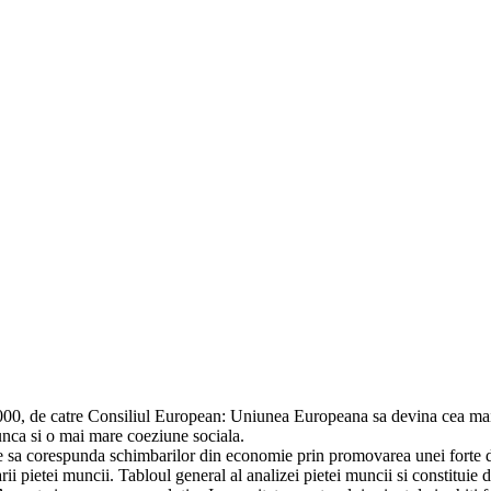
2000, de catre Consiliul European: Uniunea Europeana sa devina cea ma
unca si o mai mare coeziune sociala.
e sa corespunda schimbarilor din economie prin promovarea unei forte de 
 pietei muncii. Tabloul general al analizei pietei muncii si constituie de