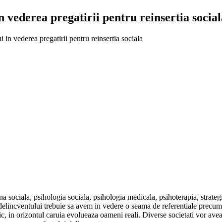
 vederea pregatirii pentru reinsertia social
in vederea pregatirii pentru reinsertia sociala
sociala, psihologia sociala, psihologia medicala, psihoterapia, strategiil
l delincventului trebuie sa avem in vedere o seama de referentiale precum
oric, in orizontul caruia evolueaza oameni reali. Diverse societati vor ave