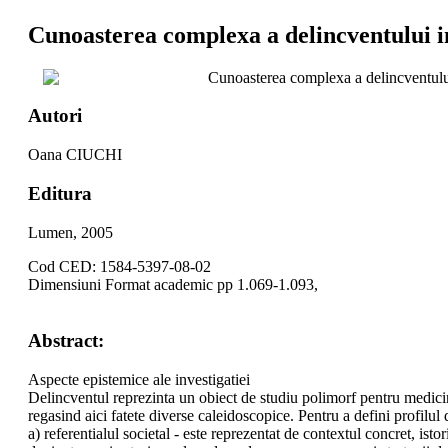
Cunoasterea complexa a delincventului in
Cunoasterea complexa a delincventului 
Autori
Oana CIUCHI
Editura
Lumen, 2005
Cod CED: 1584-5397-08-02
Dimensiuni Format academic pp 1.069-1.093,
Abstract:
Aspecte epistemice ale investigatiei
Delincventul reprezinta un obiect de studiu polimorf pentru medicina 
regasind aici fatete diverse caleidoscopice. Pentru a defini profilu
a) referentialul societal - este reprezentat de contextul concret, ist