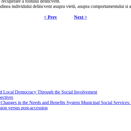
 recuperare a fostului delincvent.
tudinea individului delincvent asupra vietii, asupra comportamentului si a
< Prev
Next >
 and Local Democracy Through the Social Involvement
pectives
 Changes in the Needs and Benefits System Municipal Social Services:
sion versus post-accession