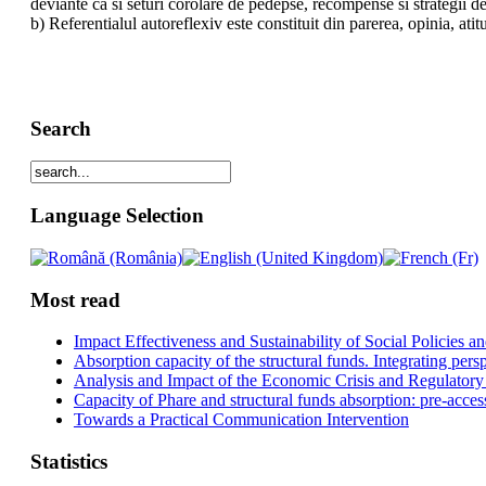
deviante ca si seturi corolare de pedepse, recompense si strategii de
b) Referentialul autoreflexiv este constituit din parerea, opinia, ati
Search
Language Selection
Most read
Impact Effectiveness and Sustainability of Social Policies
Absorption capacity of the structural funds. Integrating pers
Analysis and Impact of the Economic Crisis and Regulatory
Capacity of Phare and structural funds absorption: pre-acces
Towards a Practical Communication Intervention
Statistics