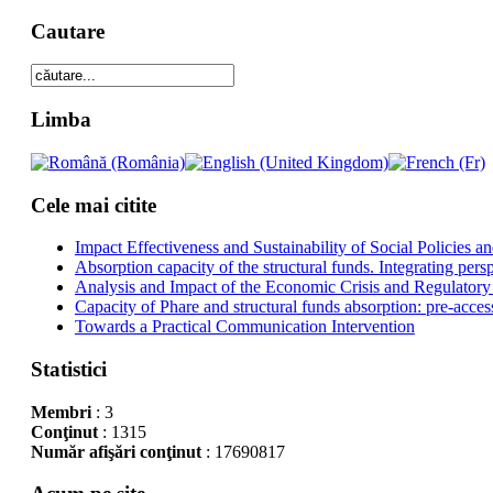
Cautare
Limba
Cele mai citite
Impact Effectiveness and Sustainability of Social Policies
Absorption capacity of the structural funds. Integrating pers
Analysis and Impact of the Economic Crisis and Regulatory
Capacity of Phare and structural funds absorption: pre-acces
Towards a Practical Communication Intervention
Statistici
Membri
: 3
Conţinut
: 1315
Număr afişări conţinut
: 17690817