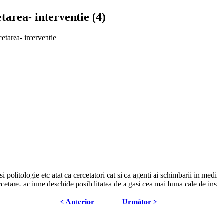
area- interventie (4)
etarea- interventie
i politologie etc atat ca cercetatori cat si ca agenti ai schimbarii in me
cetare- actiune deschide posibilitatea de a gasi cea mai buna cale de inser
< Anterior
Următor >