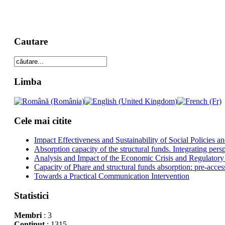
Cautare
Limba
Cele mai citite
Impact Effectiveness and Sustainability of Social Policies
Absorption capacity of the structural funds. Integrating pers
Analysis and Impact of the Economic Crisis and Regulatory
Capacity of Phare and structural funds absorption: pre-acces
Towards a Practical Communication Intervention
Statistici
Membri
: 3
Conţinut
: 1315