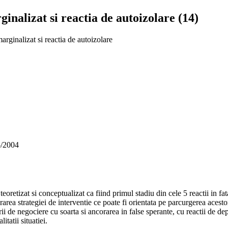
ginalizat si reactia de autoizolare (14)
arginalizat si reactia de autoizolare
5/2004
teoretizat si conceptualizat ca fiind primul stadiu din cele 5 reactii in f
area strategiei de interventie ce poate fi orientata pe parcurgerea acestor 
rii de negociere cu soarta si ancorarea in false sperante, cu reactii de d
itatii situatiei.