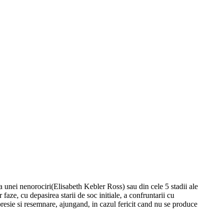
ata unei nenorociri(Elisabeth Kebler Ross) sau din cele 5 stadii ale
faze, cu depasirea starii de soc initiale, a confruntarii cu
epresie si resemnare, ajungand, in cazul fericit cand nu se produce