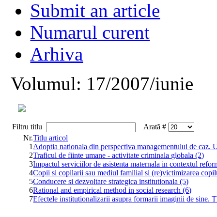
Submit an article
Numarul curent
Arhiva
Volumul: 17/2007/iunie
Filtru titlu
Arată #
Nr.
Titlu articol
1
Adoptia nationala din perspectiva managementului de caz. U
2
Traficul de fiinte umane - activitate criminala globala (2)
3
Impactul serviciilor de asistenta maternala in contextul refor
4
Copii si copilarii sau mediul familial si (re)victimizarea copil
5
Conducere si dezvoltare strategica institutionala (5)
6
Rational and empirical method in social research (6)
7
Efectele institutionalizarii asupra formarii imaginii de sine.