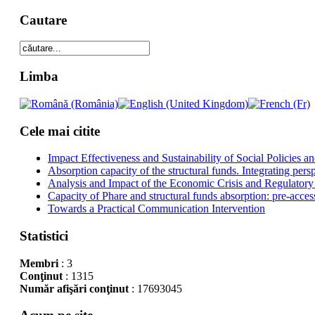
Cautare
Limba
Cele mai citite
Impact Effectiveness and Sustainability of Social Policies
Absorption capacity of the structural funds. Integrating pers
Analysis and Impact of the Economic Crisis and Regulatory
Capacity of Phare and structural funds absorption: pre-acces
Towards a Practical Communication Intervention
Statistici
Membri
: 3
Conţinut
: 1315
Număr afişări conţinut
: 17693045