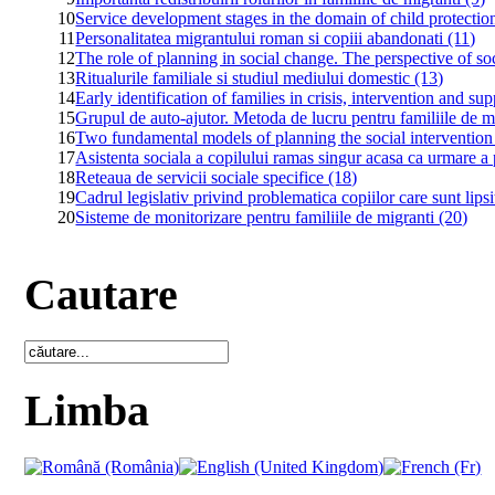
10
Service development stages in the domain of child protecti
11
Personalitatea migrantului roman si copiii abandonati (11)
12
The role of planning in social change. The perspective of so
13
Ritualurile familiale si studiul mediului domestic (13)
14
Early identification of families in crisis, intervention and su
15
Grupul de auto-ajutor. Metoda de lucru pentru familiile de m
16
Two fundamental models of planning the social intervention
17
Asistenta sociala a copilului ramas singur acasa ca urmare a p
18
Reteaua de servicii sociale specifice (18)
19
Cadrul legislativ privind problematica copiilor care sunt lipsit
20
Sisteme de monitorizare pentru familiile de migranti (20)
Cautare
Limba