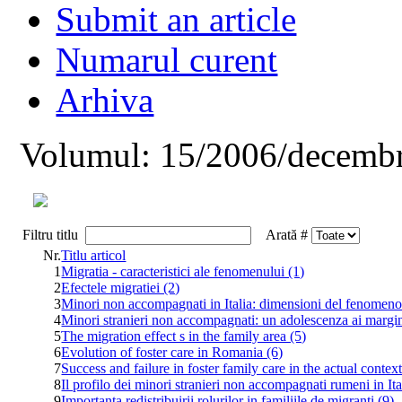
Submit an article
Numarul curent
Arhiva
Volumul: 15/2006/decembr
Filtru titlu
Arată #
Nr.
Titlu articol
1
Migratia - caracteristici ale fenomenului (1)
2
Efectele migratiei (2)
3
Minori non accompagnati in Italia: dimensioni del fenomeno 
4
Minori stranieri non accompagnati: un adolescenza ai margin
5
The migration effect s in the family area (5)
6
Evolution of foster care in Romania (6)
7
Success and failure in foster family care in the actual conte
8
Il profilo dei minori stranieri non accompagnati rumeni in Ita
9
Importanta redistribuirii rolurilor in familiile de migranti (9)